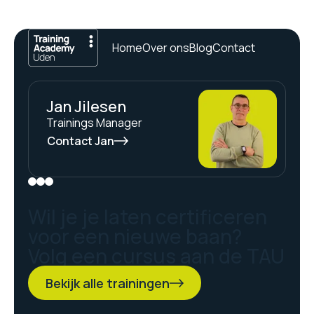
Home
Over ons
Blog
Contact
Jan Jilesen
Trainings Manager
Contact Jan
Wil je je laten certificeren
voor een nieuwe baan?
Volg een cursus aan de TAU
Bekijk alle trainingen