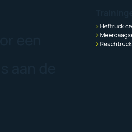
Training
Heftruck cer
oor een
Meerdaagse
Reachtruck 
us aan de