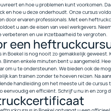
euvreert en hoe u problemen kunt voorkomen. Daar
ck en hoe u deze onderhoudt. Onze cursus vold
 door ervaren professionals. Met een heftruckce
ldoet u aan de eisen van veel werkgevers. Neem ge
 verbeteren en uw inzetbaarheid te vergroten.
or een heftruckcursu
s in Boekel is nog nooit zo gemakkelijk geweest
. Binnen enkele minuten bent u aangemeld. Heeft
aar om u te ondersteunen. We bieden ook de moge
lijk kan trainen zonder te hoeven reizen. Na aa
idende handleiding om het meeste uit de cursus 
eenvoudig en efficiënt. Schrijf u nu in en zorg dat
ruckcertificaat
ftruckcursus in Boekel ontvangt u een officieel ce