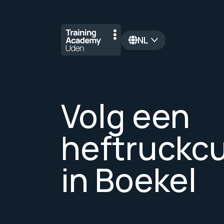
NL
en
Volg een
heftruckc
in Boekel