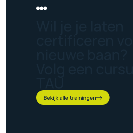
Wil je je laten
certificeren v
nieuwe baan?
Volg een curs
TAU
Bekijk alle trainingen