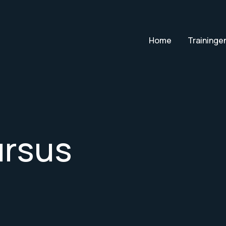
Home
Traininge
ursus